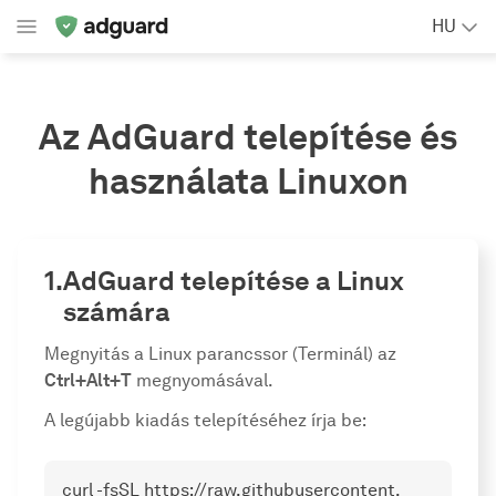
HU
Az AdGuard telepítése és
használata Linuxon
AdGuard telepítése a Linux
számára
Megnyitás a Linux parancssor (Terminál) az
Ctrl+Alt+T
megnyomásával.
A legújabb kiadás telepítéséhez írja be:
curl -fsSL https://raw.githubusercontent.