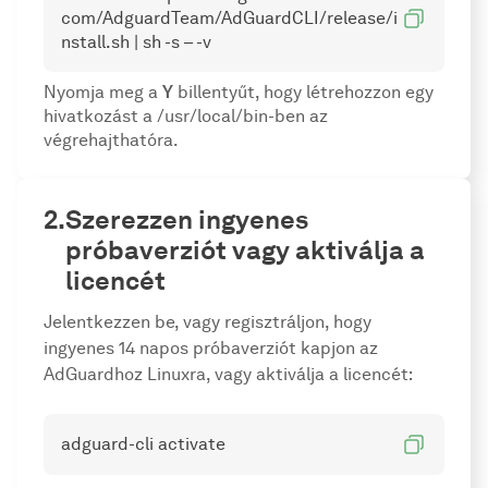
com/AdguardTeam/AdGuardCLI/release/i
nstall.sh | sh -s – -v
Nyomja meg a
Y
billentyűt, hogy létrehozzon egy
hivatkozást a /usr/local/bin-ben az
végrehajthatóra.
Szerezzen ingyenes
próbaverziót vagy aktiválja a
licencét
Jelentkezzen be, vagy regisztráljon, hogy
ingyenes 14 napos próbaverziót kapjon az
AdGuardhoz Linuxra, vagy aktiválja a licencét:
adguard-cli activate