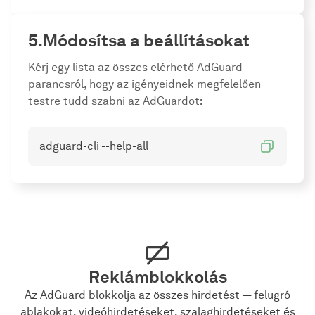
Módosítsa a beállításokat
Kérj egy lista az összes elérhető AdGuard
parancsról, hogy az igényeidnek megfelelően
testre tudd szabni az AdGuardot:
adguard-cli --help-all
Reklámblokkolás
Az AdGuard blokkolja az összes hirdetést — felugró
ablakokat, videóhirdetéseket, szalaghirdetéseket és