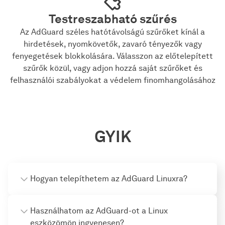
Testreszabható szűrés
Az AdGuard széles hatótávolságú szűrőket kínál a
hirdetések, nyomkövetők, zavaró tényezők vagy
fenyegetések blokkolására. Válasszon az előtelepített
szűrők közül, vagy adjon hozzá saját szűrőket és
felhasználói szabályokat a védelem finomhangolásához
GYIK
Hogyan telepíthetem az AdGuard Linuxra?
Használhatom az AdGuard-ot a Linux
eszközömön ingyenesen?