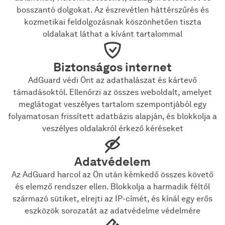
bosszantó dolgokat. Az észrevétlen háttérszűrés és
kozmetikai feldolgozásnak köszönhetően tiszta
oldalakat láthat a kívánt tartalommal
Biztonságos internet
AdGuard védi Önt az adathalászat és kártevő
támadásoktól. Ellenőrzi az összes weboldalt, amelyet
meglátogat veszélyes tartalom szempontjából egy
folyamatosan frissített adatbázis alapján, és blokkolja a
veszélyes oldalakról érkező kéréseket
Adatvédelem
Az AdGuard harcol az Ön után kémkedő összes követő
és elemző rendszer ellen. Blokkolja a harmadik féltől
származó sütiket, elrejti az IP-címét, és kínál egy erős
eszközök sorozatát az adatvédelme védelmére