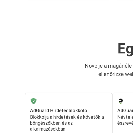
Eg
Növelje a magánélet
ellenőrizze we
AdGuard Hirdetésblokkoló
AdGua
Blokkolja a hirdetések és követők a
Névtele
böngészőkben és az
észrevé
alkalmazásokban