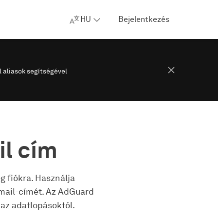
HU
Bejelentkezés
l aliasok segítségével
il cím
 fiókra. Használja
-mail-címét. Az AdGuard
 az adatlopásoktól.