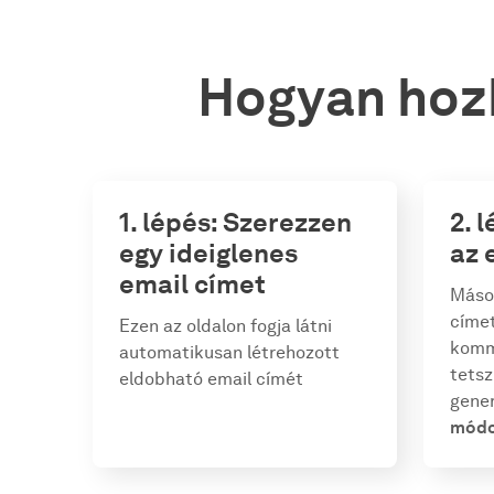
Hogyan hozh
1. lépés: Szerezzen
2. 
egy ideiglenes
az 
email címet
Másol
címet
Ezen az oldalon fogja látni
komm
automatikusan létrehozott
tetsz
eldobható email címét
gener
módo