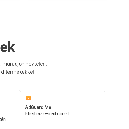
kek
, maradjon névtelen,
ard termékekkel
AdGuard Mail
Elrejti az e-mail címét
zén