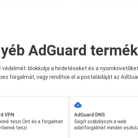
yéb AdGuard termé
 védelmét: blokkolja a hirdetéseket és a nyomkövetőket
bes forgalmát, vagy rendítse el a postaládáját az AdGu
rd VPN
AdGuard DNS
nné teszi Önt és a forgalmat
Segít szabályozni a web
tlenné teszi
adatforgalmát minden eszkö