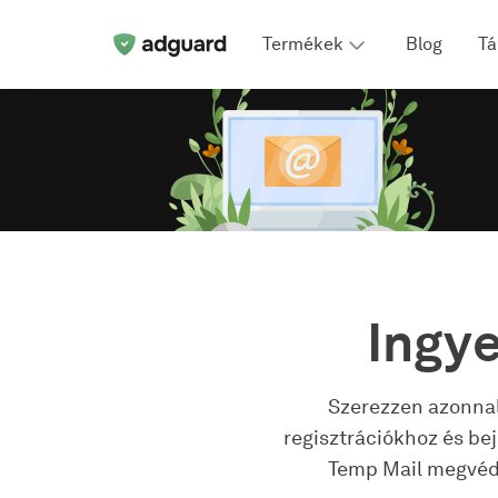
Termékek
Blog
T
Ingye
Szerezzen azonnal
regisztrációkhoz és be
Temp Mail megvédi 