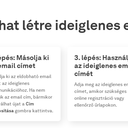
at létre ideiglenes 
lépés: Másolja ki
3. lépés: Használ
email címet
az ideiglenes em
címét
ja ki az eldobható email
 az ideiglenes
Adja meg az ideiglenes e
unikációhoz. Ha nem
címet, amikor szükséges
ik az email cím, bármikor
online regisztráció vagy
álhat újat a
Cím
ellenőrző űrlapokon.
sítása
gombra kattintva.