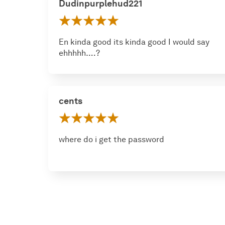
Dudinpurplehud221
En kinda good its kinda good I would say
ehhhhh….?
cents
where do i get the password