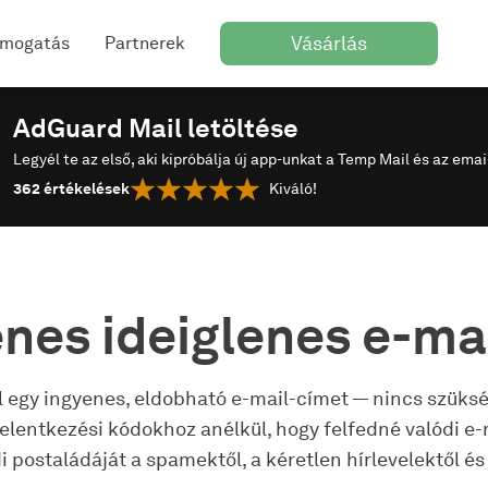
Vásárlás
ámogatás
Partnerek
AdGuard Mail letöltése
Legyél te az első, aki kipróbálja új app-unkat a Temp Mail és az emai
362
értékelések
Kiváló!
nes ideiglenes e-ma
 egy ingyenes, eldobható e-mail-címet — nincs szükség
jelentkezési kódokhoz anélkül, hogy felfedné valódi e
postaládáját a spamektől, a kéretlen hírlevelektől és