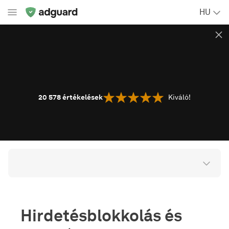
HU
20 578
értékelések
Kiváló!
Hirdetésblokkolás és