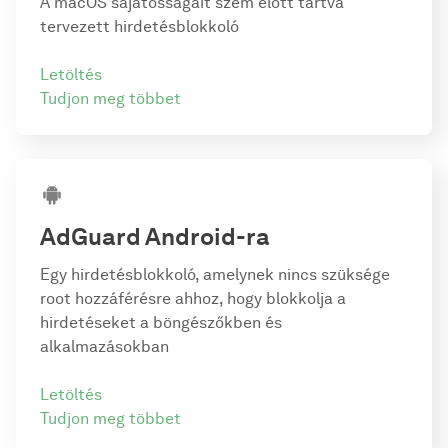
A macOS sajátosságait szem előtt tartva
tervezett hirdetésblokkoló
Letöltés
Tudjon meg többet
AdGuard
Android-ra
Egy hirdetésblokkoló, amelynek nincs szüksége
root hozzáférésre ahhoz, hogy blokkolja a
hirdetéseket a böngészőkben és
alkalmazásokban
Letöltés
Tudjon meg többet