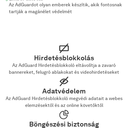
Az AdGuardot olyan emberek készítik, akik fontosnak
tartják a magánélet védelmét
Hirdetésblokkolás
Az AdGuard Hirdetésblokkoló eltávolítja a zavaró
bannereket, felugró ablakokat és videohirdetéseket
Adatvédelem
Az AdGuard Hirdetésblokkoló megvédi adatait a webes
elemzésektől és az online követőktől
Böngészési biztonság