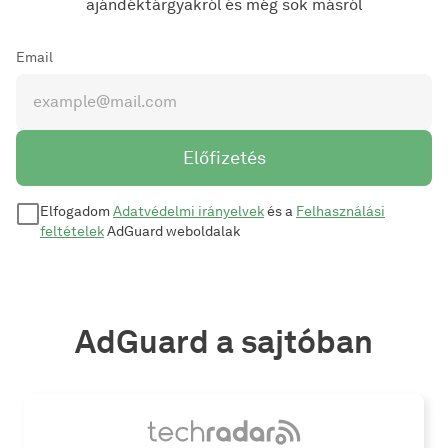
ajándéktárgyakról és még sok másról
Email
Előfizetés
Elfogadom
Adatvédelmi irányelvek
és a
Felhasználási
feltételek
AdGuard weboldalak
AdGuard a sajtóban