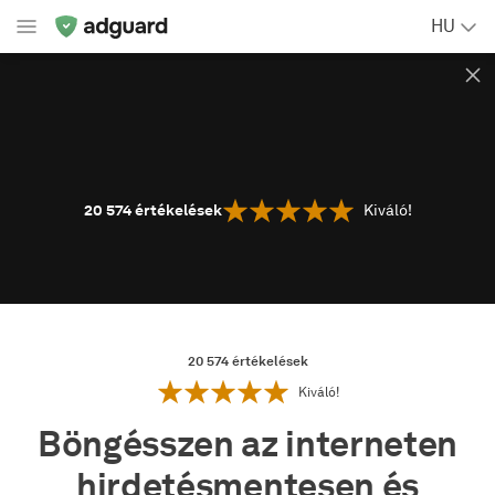
HU
20 574
értékelések
Kiváló!
20 574
értékelések
Kiváló!
Böngésszen az interneten
hirdetésmentesen és