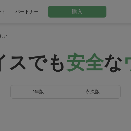
購入
ート
パートナー
しい
イスでも
安全
な
1年版
永久版