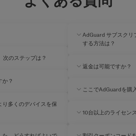
よくある質問
AdGuard サブス
する方法は？
た。次のステップは？
返金は可能ですか？
すか？
ここでAdGuardを
より多くのデバイスを保
10台以上のライセン
した。どうすればよいで
割引クーポンコード