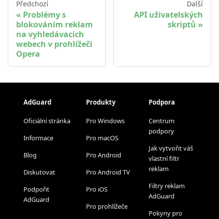
Předchozí
Další
Problémy s
API uživatelských
blokováním reklam
skriptů
na vyhledávacích
webech v prohlížeči
Opera
AdGuard
Produkty
Podpora
Oficiální stránka
Pro Windows
Centrum
podpory
Informace
Pro macOS
Jak vytvořit váš
Blog
Pro Android
vlastní filtr
reklam
Diskutovat
Pro Android TV
Filtry reklam
Podpořit
Pro iOS
AdGuard
AdGuard
Pro prohlížeče
Pokyny pro