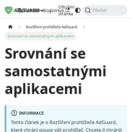
Oficiální
Dokumenty
Blog
GitHub
Čeština
Hledat
stránka
Rozšíření prohlížeče AdGuard
Srovnání se samostatnými aplikacemi
Srovnání se
samostatnými
aplikacemi
INFORMACE
Tento článek je o Rozšíření prohlížeče AdGuard,
které chrání pouze váš prohlížeč. Chcete-li chránit