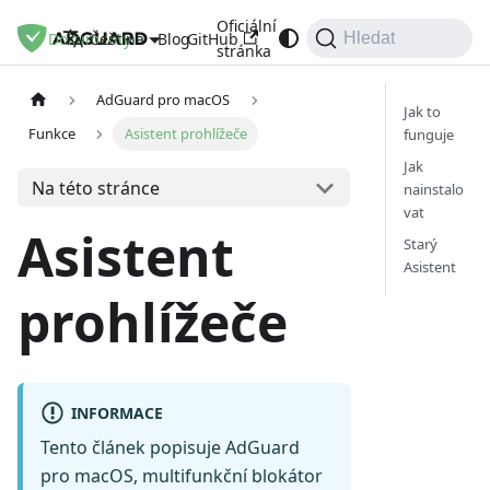
Oficiální
Dokumenty
Blog
GitHub
Čeština
Hledat
stránka
AdGuard pro macOS
Jak to
Funkce
Asistent prohlížeče
funguje
Jak
Na této stránce
nainstalo
vat
Asistent
Starý
Asistent
prohlížeče
INFORMACE
Tento článek popisuje AdGuard
pro macOS, multifunkční blokátor