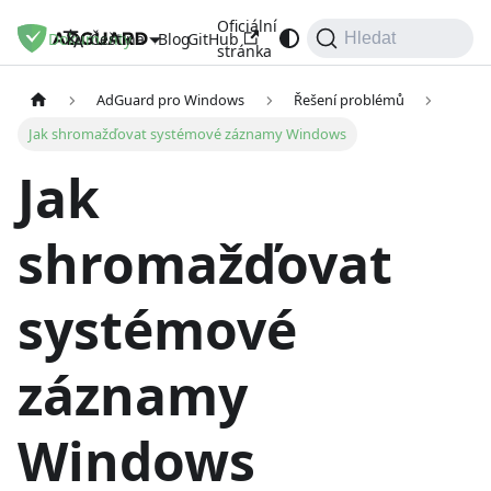
Oficiální
Dokumenty
Blog
GitHub
Čeština
Hledat
stránka
AdGuard pro Windows
Řešení problémů
Jak shromažďovat systémové záznamy Windows
Jak
shromažďovat
systémové
záznamy
Windows