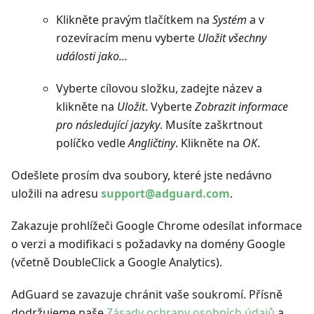
Klikněte pravým tlačítkem na
Systém
a v
rozevíracím menu vyberte
Uložit všechny
události jako...
Vyberte cílovou složku, zadejte název a
klikněte na
Uložit
. Vyberte
Zobrazit informace
pro následující jazyky
. Musíte zaškrtnout
políčko vedle
Angličtiny
. Klikněte na
OK
.
Odešlete prosím dva soubory, které jste nedávno
uložili na adresu
support@adguard.com
.
Zakazuje prohlížeči Google Chrome odesílat informace
o verzi a modifikaci s požadavky na domény Google
(včetně DoubleClick a Google Analytics).
AdGuard se zavazuje chránit vaše soukromí. Přísně
dodržujeme naše
Zásady ochrany osobních údajů
a