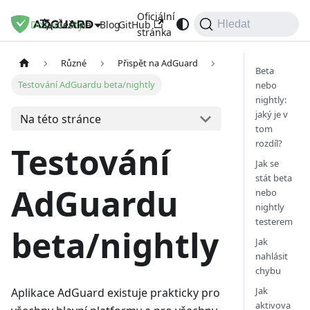
Oficiální
Dokumenty
Blog
GitHub
Čeština
Hledat
stránka
Různé
Přispět na AdGuard
Beta
Testování AdGuardu beta/nightly
nebo
nightly:
jaký je v
Na této stránce
tom
rozdíl?
Testování
Jak se
stát beta
AdGuardu
nebo
nightly
testerem
beta/nightly
Jak
nahlásit
chybu
Jak
Aplikace AdGuard existuje prakticky pro
aktivova