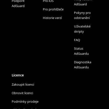
Podpořit
Pro iOS
AdGuard
AdGuard
Pro prohlížeče
Pokyny pro
Historie verzí
odstranění
Uživatelské
skripty
FAQ
Status
AdGuardu
Diagnostika
AdGuardu
Licence
Zakoupit licenci
Obnovit licenci
Podmínky prodeje