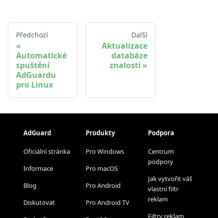
Předchozí
Další
Aktualizace
Automatické
databáze
spuštění
znalostí
AdGuardu
pro Linux
AdGuard
Produkty
Podpora
Oficiální stránka
Pro Windows
Centrum
podpory
Informace
Pro macOS
Jak vytvořit váš
Blog
Pro Android
vlastní filtr
reklam
Diskutovat
Pro Android TV
Filtry reklam