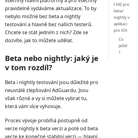
všechny hlavní platformy a pro všechny
t klíč pro
pravidelně vydáváme aktualizace. To by
beta/
nebylo možné bez beta a nightly
nightly v
aplikaci
testování a hlavně bez našich testerů.
pro iOS
Chcete se stát jedním z nich? Zde se
Co
dozvíte, jak to můžete udělat.
ještě
?
Beta nebo nightly: jaký je
v tom rozdíl?
Beta i nightly testování jsou důležité pro
neustálé zlepšování AdGuardu. Jsou
však různé a vy si můžete vybrat tu,
která vám více vyhovuje.
Proces vývoje probíhá postupně od
verze nightly k beta verzi a poté od beta
verze ke konečné stabilní verzi — hlavní.