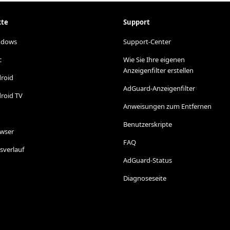
kte
Support
ndows
Support-Center
c
Wie Sie Ihre eigenen
Anzeigenfilter erstellen
droid
AdGuard-Anzeigenfilter
roid TV
Anweisungen zum Entfernen
Benutzerskripte
owser
FAQ
sverlauf
AdGuard-Status
Diagnoseseite