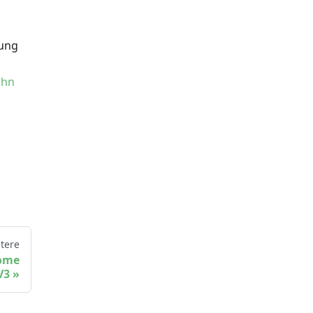
rung
ihn
tere
rome
V3