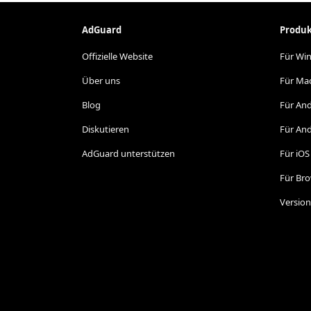
AdGuard
Produ
Offizielle Website
Für Wi
Über uns
Für Ma
Blog
Für An
Diskutieren
Für And
AdGuard unterstützen
Für iOS
Für Br
Version