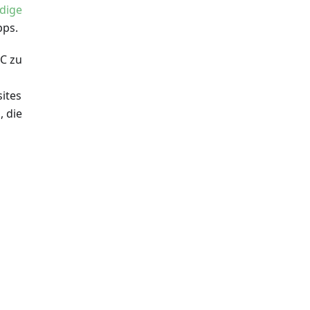
dige
pps.
C zu
ites
 die