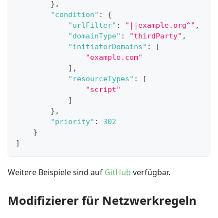
}
,
"condition"
:
{
"urlFilter"
:
"||example.org^"
,
"domainType"
:
"thirdParty"
,
"initiatorDomains"
:
[
"example.com"
]
,
"resourceTypes"
:
[
"script"
]
}
,
"priority"
:
302
}
]
Weitere Beispiele sind auf
GitHub
verfügbar.
Modifizierer für Netzwerkregeln