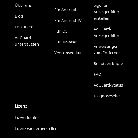
Über uns
eigenen
Für Android
Anzeigenfilter
Blog
erstellen
Für Android TV
Diskutieren
AdGuard-
Für iOS
Anzeigenfilter
AdGuard
Für Browser
unterstützen
Anweisungen
Versionsverlauf
zum Entfernen
Benutzerskripte
FAQ
AdGuard-Status
Diagnoseseite
Lizenz
Lizenz kaufen
Lizenz wiederherstellen