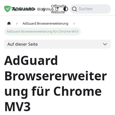
Offizielle
Dokumente
Blog
GitHub
Deutsch
Suchen
Website
AdGuard Browsererweiterung
AdGuard Browsererweiterung für Chrome MV3
Auf dieser Seite
AdGuard
Browsererweiter
ung für Chrome
MV3