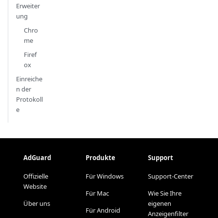
Erweiter
ung
Chro
me
Firef
ox
Einreiche
n der
Protokoll
e
AdGuard
Produkte
Support
Offizielle
Für Windows
Support-Center
Website
Für Mac
Wie Sie Ihre
Über uns
eigenen
Für Android
Anzeigenfilter