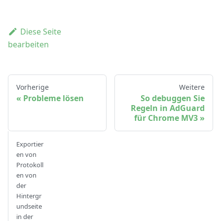
Diese Seite
bearbeiten
Vorherige
Weitere
Probleme lösen
So debuggen Sie
Regeln in AdGuard
für Chrome MV3
Exportier
en von
Protokoll
en von
der
Hintergr
undseite
in der