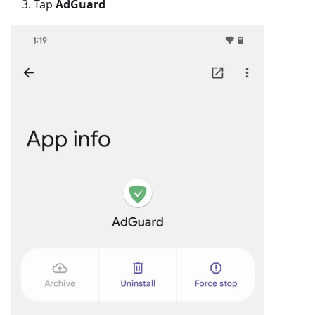
Tap
AdGuard