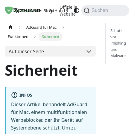
Offizielle
Dokumente
Blog
GitHub
Deutsch
Suchen
Website
AdGuard für Mac
Schutz
Funktionen
Sicherheit
vor
Phishing
und
Auf dieser Seite
Malware
Sicherheit
INFOS
Dieser Artikel behandelt AdGuard
für Mac, einem multifunktionalen
Werbeblocker, der Ihr Gerät auf
Systemebene schützt. Um zu