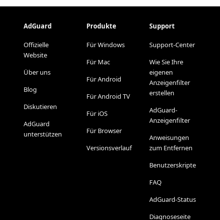
AdGuard
Produkte
Support
Offizielle
Für Windows
Support-Center
Website
Für Mac
Wie Sie Ihre
Über uns
eigenen
Für Android
Anzeigenfilter
Blog
erstellen
Für Android TV
Diskutieren
AdGuard-
Für iOS
Anzeigenfilter
AdGuard
Für Browser
unterstützen
Anweisungen
Versionsverlauf
zum Entfernen
Benutzerskripte
FAQ
AdGuard-Status
Diagnoseseite