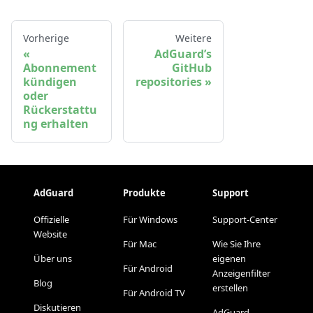
Vorherige
Weitere
AdGuard’s
Abonnement
GitHub
kündigen
repositories
oder
Rückerstattu
ng erhalten
AdGuard
Produkte
Support
Offizielle
Für Windows
Support-Center
Website
Für Mac
Wie Sie Ihre
Über uns
eigenen
Für Android
Anzeigenfilter
Blog
erstellen
Für Android TV
Diskutieren
AdGuard-