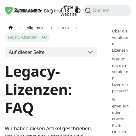
Offizielle
Dokumente
Blog
GitHub
Deutsch
Suchen
Website
Allgemein
Lizenz
Über die
Legacy-Lizenzen: FAQ
veraltete
n
Lizenzen
Auf dieser Seite
Was ist
Legacy-
mit den
veraltete
n
Lizenzen:
Lizenzen
passiert?
So
FAQ
erneuern
oder
erweiter
n Sie
Wir haben diesen Artikel geschrieben,
eine alte