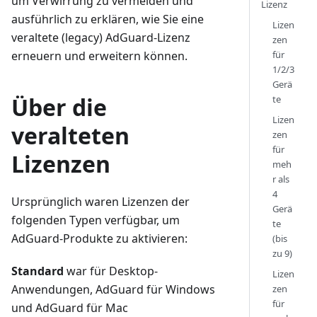
um Verwirrung zu vermeiden und
Lizenz
ausführlich zu erklären, wie Sie eine
Lizen
veraltete (legacy) AdGuard-Lizenz
zen
für
erneuern und erweitern können.
1/2/3
Gerä
Über die
te
Lizen
veralteten
zen
für
Lizenzen
meh
r als
4
Ursprünglich waren Lizenzen der
Gerä
folgenden Typen verfügbar, um
te
AdGuard-Produkte zu aktivieren:
(bis
zu 9)
Standard
war für Desktop-
Lizen
Anwendungen, AdGuard für Windows
zen
für
und AdGuard für Mac