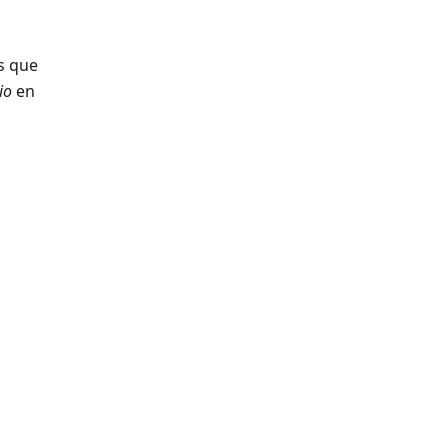
s que
io
en