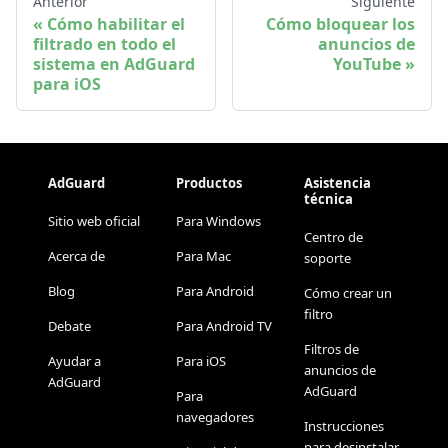
Anterior
Siguiente
Cómo habilitar el
Cómo bloquear los
filtrado en todo el
anuncios de
sistema en AdGuard
YouTube
para iOS
AdGuard
Productos
Asistencia
técnica
Sitio web oficial
Para Windows
Centro de
Acerca de
Para Mac
soporte
Blog
Para Android
Cómo crear un
filtro
Debate
Para Android TV
Filtros de
Ayudar a
Para iOS
anuncios de
AdGuard
AdGuard
Para
navegadores
Instrucciones
para desinstalar