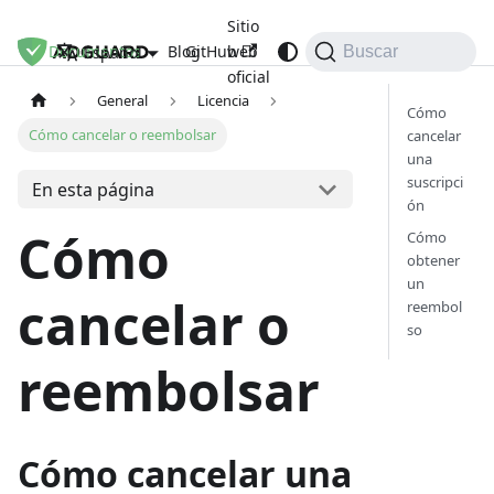
Sitio
Documentos
Blog
GitHub
web
Español
Buscar
oficial
General
Licencia
Cómo
Cómo cancelar o reembolsar
cancelar
una
suscripci
En esta página
ón
Cómo
Cómo
obtener
un
cancelar o
reembol
so
reembolsar
Cómo cancelar una