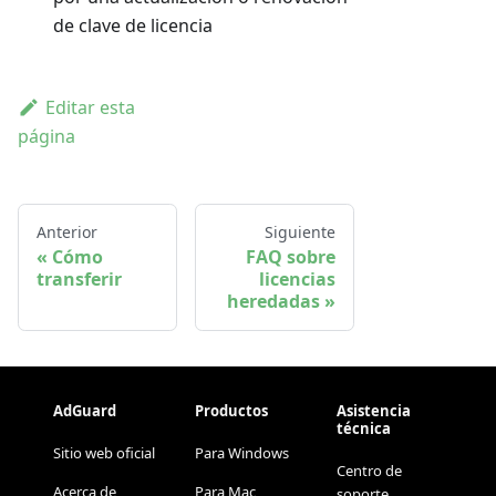
de clave de licencia
Editar esta
página
Anterior
Siguiente
Cómo
FAQ sobre
transferir
licencias
heredadas
AdGuard
Productos
Asistencia
técnica
Sitio web oficial
Para Windows
Centro de
Acerca de
Para Mac
soporte