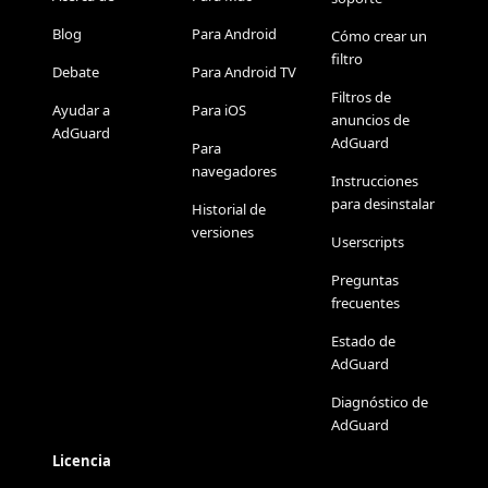
Blog
Para Android
Cómo crear un
filtro
Debate
Para Android TV
Filtros de
Ayudar a
Para iOS
anuncios de
AdGuard
AdGuard
Para
navegadores
Instrucciones
para desinstalar
Historial de
versiones
Userscripts
Preguntas
frecuentes
Estado de
AdGuard
Diagnóstico de
AdGuard
Licencia