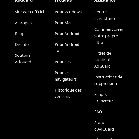
AdGuard
Produits
Assistance
Site Web officiel
Pour Windows
Centre
d'assistance
À propos
Pour Mac
Comment créer
Blog
Pour Android
votre propre
filtre
Discuter
Pour Android
TV
Filtres de
Soutenir
publicité
AdGuard
Pour iOS
AdGuard
Pour les
Instructions de
navigateurs
suppression
Historique des
Scripts
versions
utilisateur
FAQ
Statut
d'AdGuard