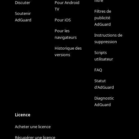
filtre
Discuter
Pour Android
TV
Filtres de
Soutenir
publicité
AdGuard
Pour iOS
AdGuard
Pour les
Instructions de
navigateurs
suppression
Historique des
Scripts
versions
utilisateur
FAQ
Statut
d'AdGuard
Diagnostic
AdGuard
Licence
Acheter une licence
Récupérer une licence