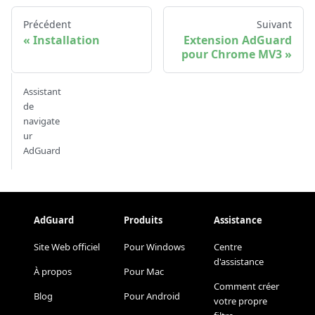
Précédent
Suivant
Installation
Extension AdGuard
pour Chrome MV3
Assistant
de
navigate
ur
AdGuard
AdGuard
Produits
Assistance
Site Web officiel
Pour Windows
Centre
d'assistance
À propos
Pour Mac
Comment créer
Blog
Pour Android
votre propre