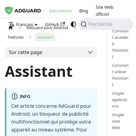
Site Web
Documents
Blog
officiel
GitHub
Français
Recherche
AdGuard pour Android
Commen
Features
Assistant
t accéder
à
l'Assistan
Sur cette page
t
Assistant
Commen
t utiliser
l'Assistan
t
Onglet
INFO
applicati
Cet article concerne AdGuard pour
ons
Android, un bloqueur de publicité
Onglet
sites
multifonctionnel qui protège votre
Web
appareil au niveau système. Pour