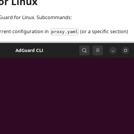
or Linux
uard for Linux. Subcommands:
rrent configuration in
(or a specific section)
proxy.yaml