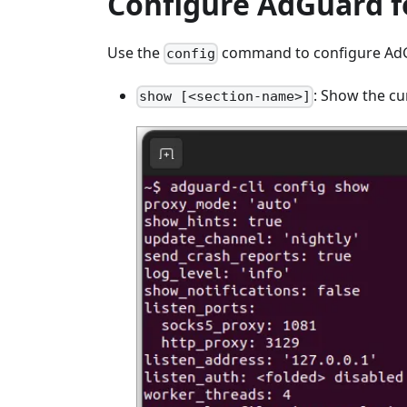
Configure AdGuard f
Use the
command to configure AdG
config
: Show the cu
show [<section-name>]