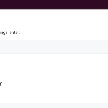
ings, enter:
r