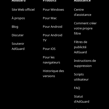
AdGuard
Produits
Assistance
Site Web officiel
Pour Windows
Centre
d'assistance
À propos
Pour Mac
Comment créer
Blog
Pour Android
votre propre
filtre
Discuter
Pour Android
TV
Filtres de
Soutenir
publicité
AdGuard
Pour iOS
AdGuard
Pour les
Instructions de
navigateurs
suppression
Historique des
Scripts
versions
utilisateur
FAQ
Statut
d'AdGuard