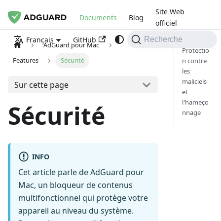
Site Web
Documents
Blog
officiel
GitHub
Français
Recherche
AdGuard pour Mac
Protectio
Features
Sécurité
n contre
les
maliciels
Sur cette page
et
l'hameço
Sécurité
nnage
INFO
Cet article parle de AdGuard pour
Mac, un bloqueur de contenus
multifonctionnel qui protège votre
appareil au niveau du système.