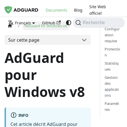
Site Web
Documents
Blog
officiel
GitHub
Français
Recherche
AdGuard for Windows v8
Configur
ation
Sur cette page
requise
Protectio
AdGuard
n
Statistiq
pour
ues
Gestion
des
Windows v8
applicati
ons
Paramèt
res
INFO
Cet article décrit AdGuard pour