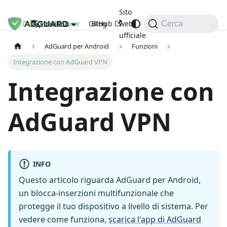
Sito
Documentazione
GitHub
Blog
web
Italiano
Cerca
ufficiale
AdGuard per Android
Funzioni
Integrazione con AdGuard VPN
Integrazione con
AdGuard VPN
INFO
Questo articolo riguarda AdGuard per Android,
un blocca-inserzioni multifunzionale che
protegge il tuo dispositivo a livello di sistema. Per
vedere come funziona,
scarica l'app di AdGuard