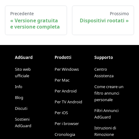
Precedente
Prossimo
Versione gratuita
Dispositivi rootati
e versione completa
AdGuard
Prodotti
Supporto
Sito web
Per Windows
Centro
ufficiale
Assistenza
Per Mac
Info
Come creare un
Per Android
filtro annunci
Blog
personale
Per TV Android
Discuti
Filtri Annunci
Per iOS
AdGuard
Sostieni
Per i browser
AdGuard
Istruzioni di
Cronologia
Rimozione