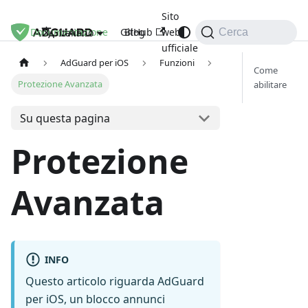
Sito
Documentazione
GitHub
Blog
web
Italiano
Cerca
ufficiale
AdGuard per iOS
Funzioni
Come
Protezione Avanzata
abilitare
Su questa pagina
Protezione
Avanzata
INFO
Questo articolo riguarda AdGuard
per iOS, un blocco annunci