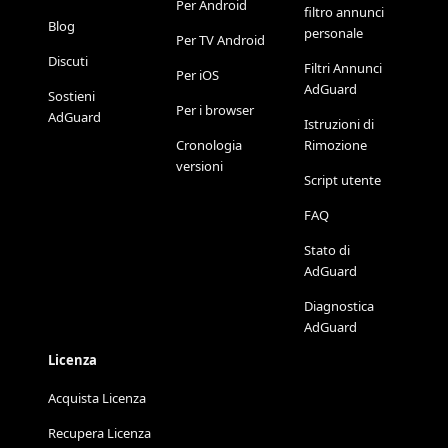
Per Android
filtro annunci
Blog
personale
Per TV Android
Discuti
Filtri Annunci
Per iOS
AdGuard
Sostieni
Per i browser
AdGuard
Istruzioni di
Cronologia
Rimozione
versioni
Script utente
FAQ
Stato di
AdGuard
Diagnostica
AdGuard
Licenza
Acquista Licenza
Recupera Licenza