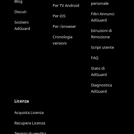
Blog
personale
Per TV Android
Discuti
Filtri Annunci
Per iOS
AdGuard
Sostieni
Per i browser
AdGuard
Istruzioni di
Cronologia
Rimozione
versioni
Script utente
FAQ
Stato di
AdGuard
Diagnostica
AdGuard
Licenza
Acquista Licenza
Recupera Licenza
Termini di vendita