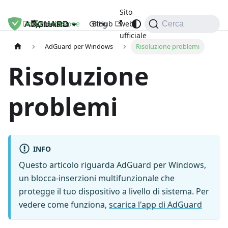
Sito
Documentazione
GitHub
Blog
web
Italiano
Cerca
ufficiale
AdGuard per Windows
Risoluzione problemi
Risoluzione
problemi
INFO
Questo articolo riguarda AdGuard per Windows,
un blocca-inserzioni multifunzionale che
protegge il tuo dispositivo a livello di sistema. Per
vedere come funziona,
scarica l'app di AdGuard