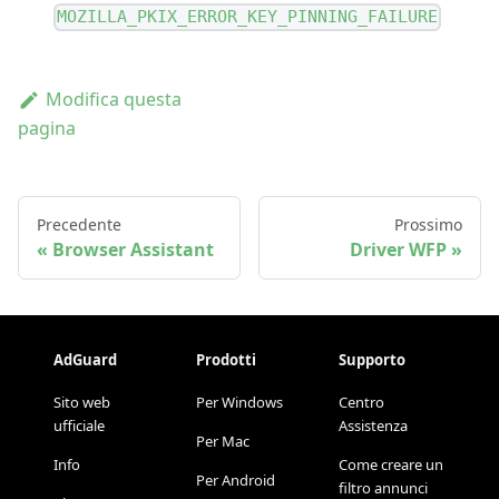
MOZILLA_PKIX_ERROR_KEY_PINNING_FAILURE
Modifica questa
pagina
Precedente
Prossimo
Browser Assistant
Driver WFP
AdGuard
Prodotti
Supporto
Sito web
Per Windows
Centro
ufficiale
Assistenza
Per Mac
Info
Come creare un
Per Android
filtro annunci