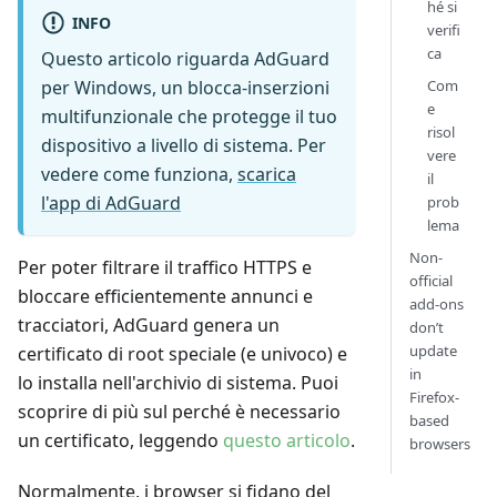
hé si
INFO
verifi
ca
Questo articolo riguarda AdGuard
per Windows, un blocca-inserzioni
Com
e
multifunzionale che protegge il tuo
risol
dispositivo a livello di sistema. Per
vere
vedere come funziona,
scarica
il
l'app di AdGuard
prob
lema
Non-
Per poter filtrare il traffico HTTPS e
official
bloccare efficientemente annunci e
add-ons
tracciatori, AdGuard genera un
don’t
update
certificato di root speciale (e univoco) e
in
lo installa nell'archivio di sistema. Puoi
Firefox-
scoprire di più sul perché è necessario
based
un certificato, leggendo
questo articolo
.
browsers
Normalmente, i browser si fidano del