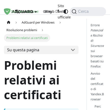
Sito
Documentazione
GitHub
Blog
web
Italiano
Cerca
ufficiale
AdGuard per Windows
Errore
Risoluzione problemi
Potenzial
e Rischio
Problemi relativi ai certificati
di
Sicurezza
Su questa pagina
sui
browser
Problemi
basati su
Firefox
Avviso
relativi ai
del
certificat
o di
certificati
Yandex.B
rowser
Perc