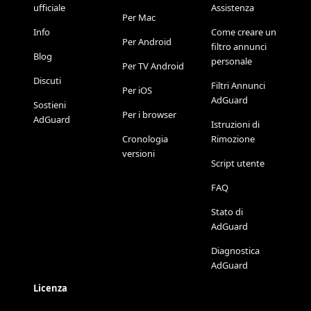
ufficiale
Assistenza
Per Mac
Info
Come creare un
Per Android
filtro annunci
Blog
personale
Per TV Android
Discuti
Filtri Annunci
Per iOS
AdGuard
Sostieni
Per i browser
AdGuard
Istruzioni di
Cronologia
Rimozione
versioni
Script utente
FAQ
Stato di
AdGuard
Diagnostica
AdGuard
Licenza