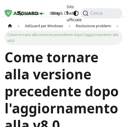
Sito
Documentazione
GitHub
Blog
web
Italiano
Cerca
ufficiale
AdGuard per Windows
Risoluzione problemi
Come tornare alla versione precedente dopo l'aggiornamento alla
v8.0
Come tornare
alla versione
precedente dopo
l'aggiornamento
alla v8.0