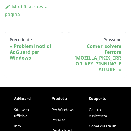
Modifica questa
pagina
Precedente
Prossimo
Problemi noti di
Come risolvere
AdGuard per
l'errore
Windows
`MOZILLA_PKIX_ERR
OR_KEY_PINNING_F
AILURE`
AdGuard
Prodotti
Supporto
Sito web
Per Windows
Centro
ufficiale
Assistenza
Per Mac
Info
Come creare un
Per Android