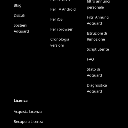
filtro annunci
Blog
personale
Per TV Android
Discuti
Filtri Annunci
Per iOS
AdGuard
Sostieni
Per i browser
AdGuard
Istruzioni di
Cronologia
Rimozione
versioni
Script utente
FAQ
Stato di
AdGuard
Diagnostica
AdGuard
Licenza
Acquista Licenza
Recupera Licenza