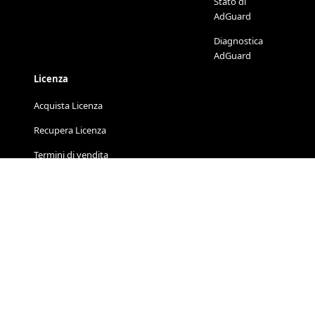
Stato di
AdGuard
Diagnostica
AdGuard
Licenza
Acquista Licenza
Recupera Licenza
Termini di vendita
Ottieni Licenza Gratuita
Distribuzione