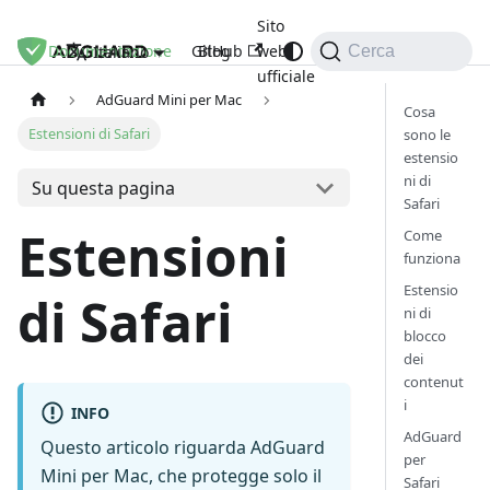
Sito
Documentazione
GitHub
Blog
web
Italiano
Cerca
ufficiale
AdGuard Mini per Mac
Cosa
Estensioni di Safari
sono le
estensio
ni di
Su questa pagina
Safari
Estensioni
Come
funziona
Estensio
di Safari
ni di
blocco
dei
contenut
i
INFO
AdGuard
Questo articolo riguarda AdGuard
per
Mini per Mac, che protegge solo il
Safari