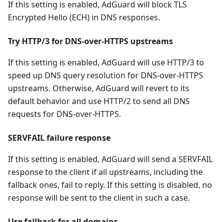
If this setting is enabled, AdGuard will block TLS
Encrypted Hello (ECH) in DNS responses.
Try HTTP/3 for DNS-over-HTTPS upstreams
If this setting is enabled, AdGuard will use HTTP/3 to
speed up DNS query resolution for DNS-over-HTTPS
upstreams. Otherwise, AdGuard will revert to its
default behavior and use HTTP/2 to send all DNS
requests for DNS-over-HTTPS.
SERVFAIL failure response
If this setting is enabled, AdGuard will send a SERVFAIL
response to the client if all upstreams, including the
fallback ones, fail to reply. If this setting is disabled, no
response will be sent to the client in such a case.
Use fallback for all domains