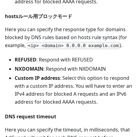
address for blocked AAAA requests.
hostsルール用ブロックモード
Here you can specify the response type for domains
blocked by DNS rules based on hosts rule syntax (for
example,
).
<ip> <domain> 0.0.0.0 example.com
REFUSED
: Respond with REFUSED
NXDOMAIN
: Respond with NXDOMAIN
Custom IP address
: Select this option to respond
with a custom IP address. You will have to enter an
IPv4 address for blocked A requests and an IPv6
address for blocked AAAA requests.
DNS request timeout
Here you can specify the timeout, in milliseconds, that