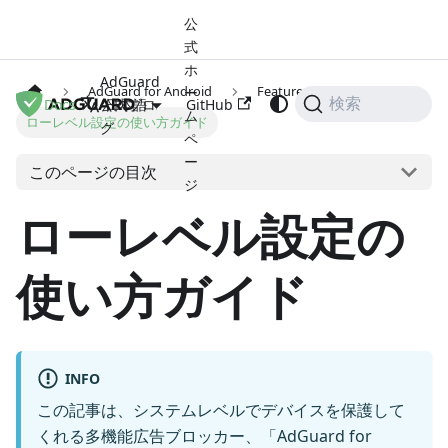
公
式
ホ
AdGuard
AdGuard for Android
Features
ー
Docs
公式ブロ
GitHub
検索
日本語
ム
ローレベル設定の使い方ガイド
グ
ペ
ー
このページの目次
ジ
ローレベル設定の
使い方ガイド
INFO
この記事は、システムレベルでデバイスを保護して
くれる多機能広告ブロッカー、「AdGuard for