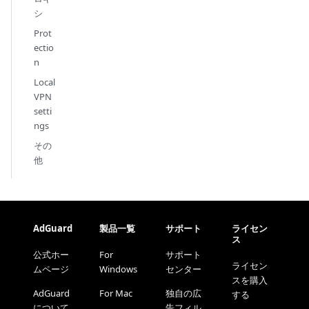
シ
Prot
ectio
n
Local
VPN
setti
ngs
その
他
AdGuard
製品一覧
サポート
ライセン
ス
公式ホー
For
サポート
ライセン
ムページ
Windows
センター
スを購入
AdGuard
For Mac
独自の広
する
について
告フィル