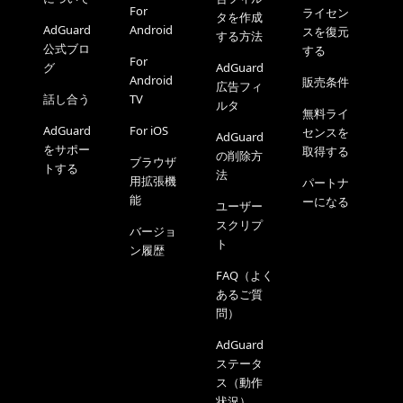
For
ライセン
タを作成
AdGuard
Android
スを復元
する方法
公式ブロ
する
For
グ
AdGuard
Android
販売条件
広告フィ
話し合う
TV
ルタ
無料ライ
AdGuard
For iOS
センスを
AdGuard
をサポー
取得する
の削除方
ブラウザ
トする
法
用拡張機
パートナ
能
ーになる
ユーザー
スクリプ
バージョ
ト
ン履歴
FAQ（よく
あるご質
問）
AdGuard
ステータ
ス（動作
状況）