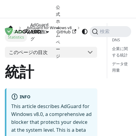
公
式
ホ
AdGuard
AdGuard for Windows v8
ー
アプリ
Docs
公式ブロ
GitHub
検索
日本語
ム
Statistics
グ
DNS
ペ
企業に関
ー
このページの目次
する統計
ジ
データ使
統計
用量
INFO
This article describes AdGuard for
Windows v8.0, a comprehensive ad
blocker that protects your device
at the system level. This is a beta