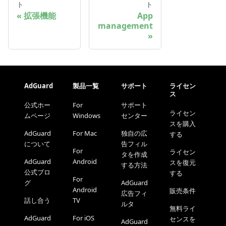
ト
ト
拡張機能
App
management
AdGuard
製品一覧
サポート
ライセン
ス
公式ホー
For
サポート
ライセン
ムページ
Windows
センター
スを購入
AdGuard
For Mac
独自の広
する
について
告フィル
For
ライセン
タを作成
AdGuard
Android
スを復元
する方法
公式ブロ
する
For
グ
AdGuard
Android
販売条件
広告フィ
話し合う
TV
ルタ
無料ライ
AdGuard
For iOS
センスを
AdGuard