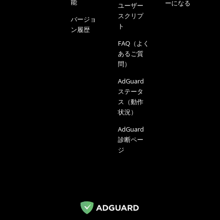
能
ーになる
ユーザー
スクリプ
バージョ
ト
ン履歴
FAQ（よく
あるご質
問）
AdGuard
ステータ
ス（動作
状況）
AdGuard
診断ペー
ジ