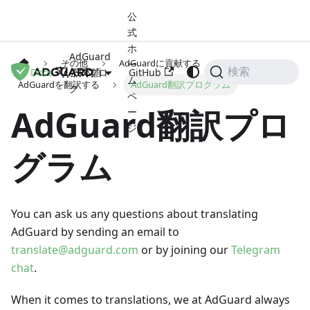
公
式
ホ
AdGuard
その他
AdGuardに貢献する
ー
Docs
公式ブロ
GitHub
検索
日本語
ム
AdGuardを翻訳する
AdGuard翻訳プログラム
グ
ペ
AdGuard翻訳プロ
ー
ジ
グラム
You can ask us any questions about translating
AdGuard by sending an email to
translate@adguard.com
or by joining our
Telegram
chat
.
When it comes to translations, we at AdGuard always