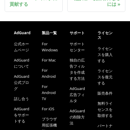
貢献する
には
AdGuard
製品一覧
サポート
ライセン
ス
公式ホー
For
サポート
ライセン
ムページ
Windows
センター
スを購入
AdGuard
For Mac
独自の広
する
について
告フィル
For
ライセン
タを作成
AdGuard
Android
スを復元
する方法
公式ブロ
する
For
グ
AdGuard
Android
販売条件
広告フィ
話し合う
TV
ルタ
無料ライ
AdGuard
For iOS
センスを
AdGuard
をサポー
取得する
の削除方
ブラウザ
トする
法
用拡張機
パートナ