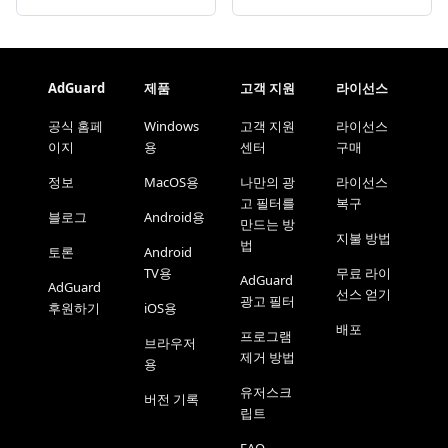
AdGuard
제품
고객 지원
라이선스
공식 홈페
Windows
고객 지원
라이선스
이지
용
센터
구매
정보
MacOS용
나만의 광
라이선스
고 필터를
복구
블로그
Android용
만드는 방
지불 방법
법
토론
Android
TV용
무료 라이
AdGuard
AdGuard
선스 얻기
광고 필터
후원하기
iOS용
배포
프로그램
브라우저
제거 방법
용
유저스크
버전 기록
립트