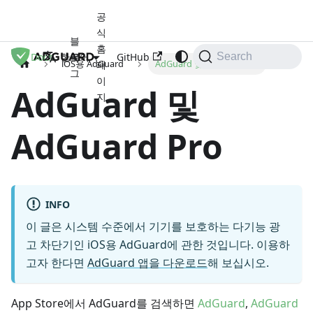
공
식
블
홈
Docs
로
GitHub
한국어
Search
iOS용 AdGuard
AdGuard 및 AdGuard Pro
페
그
이
AdGuard 및
지
AdGuard Pro
INFO
이 글은 시스템 수준에서 기기를 보호하는 다기능 광
고 차단기인 iOS용 AdGuard에 관한 것입니다. 이용하
고자 한다면
AdGuard 앱을 다운로드
해 보십시오.
App Store에서 AdGuard를 검색하면
AdGuard
,
AdGuard