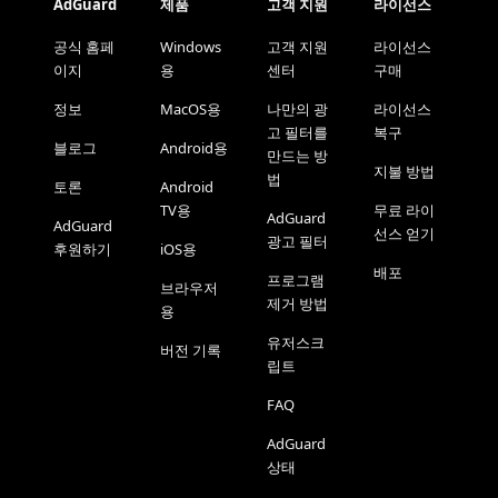
AdGuard
제품
고객 지원
라이선스
공식 홈페
Windows
고객 지원
라이선스
이지
용
센터
구매
정보
MacOS용
나만의 광
라이선스
고 필터를
복구
블로그
Android용
만드는 방
지불 방법
법
토론
Android
TV용
무료 라이
AdGuard
AdGuard
선스 얻기
광고 필터
후원하기
iOS용
배포
프로그램
브라우저
제거 방법
용
유저스크
버전 기록
립트
FAQ
AdGuard
상태