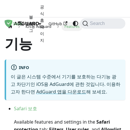
공
식
블
홈
Docs
로
GitHub
한국어
Search
iOS용 AdGuard
Features
페
그
이
기능
지
INFO
이 글은 시스템 수준에서 기기를 보호하는 다기능 광
고 차단기인 iOS용 AdGuard에 관한 것입니다. 이용하
고자 한다면
AdGuard 앱을 다운로드
해 보세요.
Safari 보호
Available features and settings in the
Safari
protection
tab:
Filters
,
User rules
, and
Allowlist