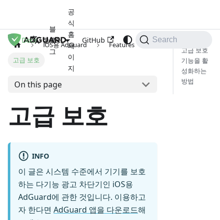
공
식
블
홈
Docs
로
GitHub
한국어
Search
iOS용 AdGuard
Features
페
고급 보호
그
이
고급 보호
기능을 활
지
성화하는
방법
On this page
고급 보호
INFO
이 글은 시스템 수준에서 기기를 보호
하는 다기능 광고 차단기인 iOS용
AdGuard에 관한 것입니다. 이용하고
자 한다면
AdGuard 앱을 다운로드
해