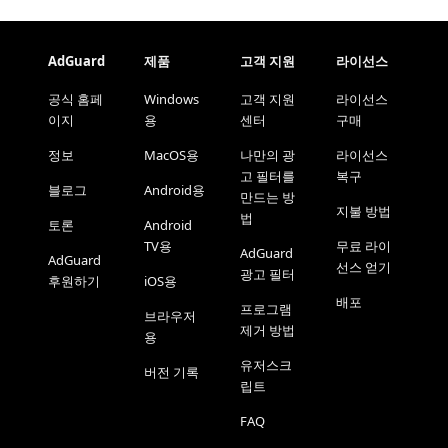
AdGuard
제품
고객 지원
라이선스
공식 홈페
Windows
고객 지원
라이선스
이지
용
센터
구매
정보
MacOS용
나만의 광
라이선스
고 필터를
복구
블로그
Android용
만드는 방
지불 방법
법
토론
Android
TV용
무료 라이
AdGuard
AdGuard
선스 얻기
광고 필터
후원하기
iOS용
배포
프로그램
브라우저
제거 방법
용
유저스크
버전 기록
립트
FAQ