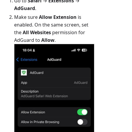
Go to
Safari
→
Extensions
→
AdGuard
.
Make sure
Allow Extension
is
enabled. On the same screen, set
the
All Websites
permission for
AdGuard to
Allow
.