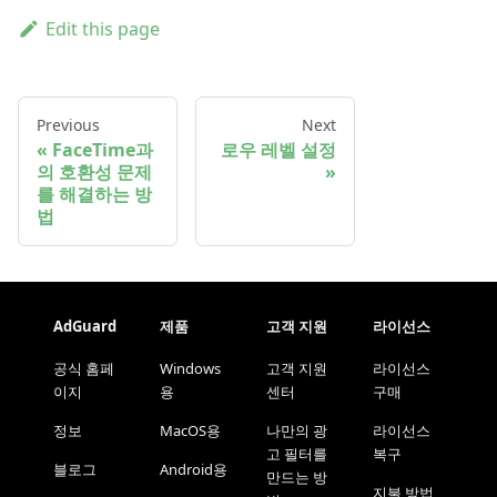
Edit this page
Previous
Next
FaceTime과
로우 레벨 설정
의 호환성 문제
를 해결하는 방
법
AdGuard
제품
고객 지원
라이선스
공식 홈페
Windows
고객 지원
라이선스
이지
용
센터
구매
정보
MacOS용
나만의 광
라이선스
고 필터를
복구
블로그
Android용
만드는 방
지불 방법