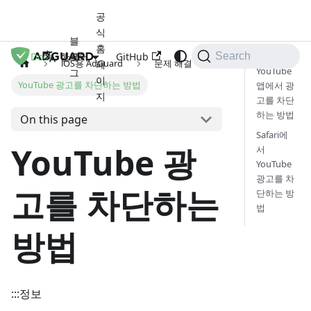
공
식
블
홈
Docs
로
GitHub
한국어
Search
iOS용 AdGuard
문제 해결
페
YouTube
그
이
YouTube 광고를 차단하는 방법
앱에서 광
지
고를 차단
하는 방법
On this page
Safari에
YouTube 광
서
YouTube
광고를 차
고를 차단하는
단하는 방
법
방법
:::정보