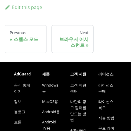
Edit this page
Previous
Next
스텔스 모드
브라우저 어시
스턴트
AdGuard
제품
고객 지원
라이선스
공식 홈페
Windows
고객 지원
라이선스
이지
용
센터
구매
정보
MacOS용
나만의 광
라이선스
고 필터를
복구
블로그
Android용
만드는 방
지불 방법
법
토론
Android
TV용
무료 라이
AdGuard