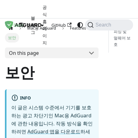
공
식
블
홈
Docs
로
GitHub
한국어
Search
Mac용 AdGuard
Features
페
피싱 및
그
이
보안
멀웨어 보
지
호
On this page
보안
INFO
이 글은 시스템 수준에서 기기를 보호
하는 광고 차단기인 Mac용 AdGuard
에 관한 내용입니다. 작동 방식을 확인
하려면
AdGuard 앱을 다운로드
하세