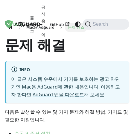
공
식
블
홈
Docs
로
GitHub
한국어
Search
Mac용 AdGuard
문제 해결
페
그
이
문제 해결
지
INFO
이 글은 시스템 수준에서 기기를 보호하는 광고 차단
기인 Mac용 AdGuard에 관한 내용입니다. 이용하고
자 한다면
AdGuard 앱을 다운로드
해 보세요.
다음은 발생할 수 있는 몇 가지 문제와 해결 방법, 가이드 및
필요한 지침입니다.
수동 인증서 설치