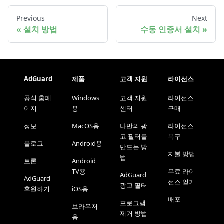
Previous
Next
설치 방법
수동 인증서 설치
AdGuard
제품
고객 지원
라이선스
공식 홈페
Windows
고객 지원
라이선스
이지
용
센터
구매
정보
MacOS용
나만의 광
라이선스
고 필터를
복구
블로그
Android용
만드는 방
지불 방법
법
토론
Android
TV용
무료 라이
AdGuard
AdGuard
선스 얻기
광고 필터
후원하기
iOS용
배포
프로그램
브라우저
제거 방법
용