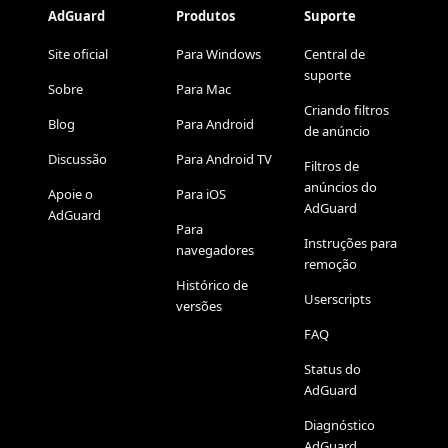
AdGuard
Produtos
Suporte
Site oficial
Para Windows
Central de
suporte
Sobre
Para Mac
Criando filtros
Blog
Para Android
de anúncio
Discussão
Para Android TV
Filtros de
anúncios do
Apoie o
Para iOS
AdGuard
AdGuard
Para
Instruções para
navegadores
remoção
Histórico de
Userscripts
versões
FAQ
Status do
AdGuard
Diagnóstico
AdGuard