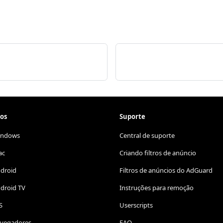
os
Suporte
indows
Central de suporte
ac
Criando filtros de anúncio
ndroid
Filtros de anúncios do AdGuard
droid TV
Instruções para remoção
S
Userscripts
avegadores
FAQ