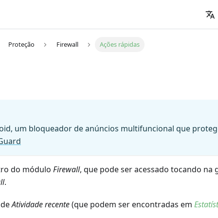
Proteção
Firewall
Ações rápidas
id, um bloqueador de anúncios multifuncional que protege 
dGuard
tro do módulo
Firewall
, que pode ser acessado tocando na 
ll
.
 de
Atividade recente
(que podem ser encontradas em
Estatís