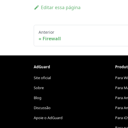
Editar essa página
Anterior
Firewall
AdGuard
Produt
Site oficial
Para W
Sobre
Para M
Blog
Para A
Discussão
Para An
Apoie o AdGuard
Para iO
Para n