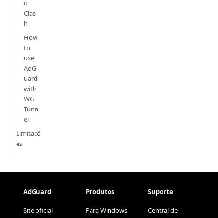
o
Clas
h
How
to
use
AdG
uard
with
WG
Tunn
el
Limitaçõ
es
AdGuard
Produtos
Suporte
Site oficial
Para Windows
Central de