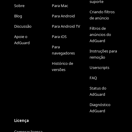
suporte
Sobre
Para Mac
Criando filtros
Blog
Para Android
de anúncio
Discussão
Para Android TV
Filtros de
anúncios do
Apoie o
Para iOS
AdGuard
AdGuard
Para
Instruções para
navegadores
remoção
Histórico de
Userscripts
versões
FAQ
Status do
AdGuard
Diagnóstico
AdGuard
Licença
Comprar licença