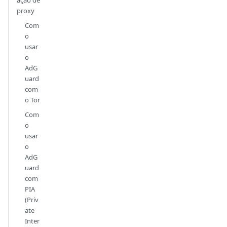
proxy
Com
o
usar
o
AdG
uard
com
o Tor
Com
o
usar
o
AdG
uard
com
PIA
(Priv
ate
Inter