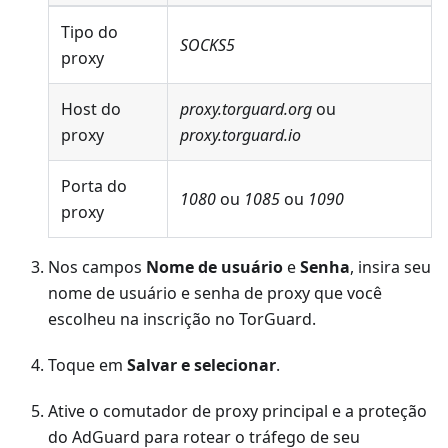
Tipo do
SOCKS5
proxy
Host do
proxy.torguard.org
ou
proxy
proxy.torguard.io
Porta do
1080
ou
1085
ou
1090
proxy
Nos campos
Nome de usuário
e
Senha
, insira seu
nome de usuário e senha de proxy que você
escolheu na inscrição no TorGuard.
Toque em
Salvar e selecionar
.
Ative o comutador de proxy principal e a proteção
do AdGuard para rotear o tráfego de seu