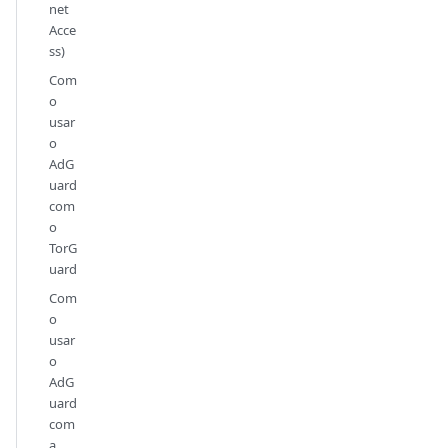
net
Acce
ss)
Com
o
usar
o
AdG
uard
com
o
TorG
uard
Com
o
usar
o
AdG
uard
com
a