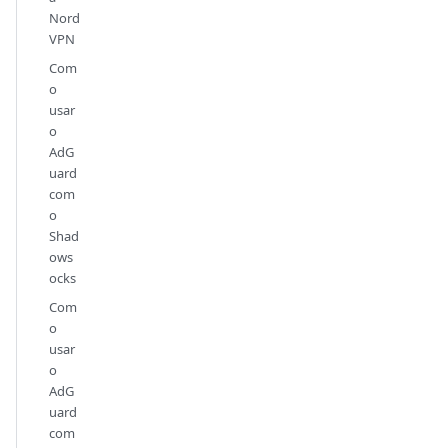
Nord
VPN
Com
o
usar
o
AdG
uard
com
o
Shad
ows
ocks
Com
o
usar
o
AdG
uard
com