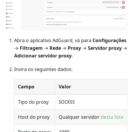
Abra o aplicativo AdGuard, vá para
Configurações
→
Filtragem
→
Rede
→
Proxy
→
Servidor proxy
→
Adicionar servidor proxy
.
Insira os seguintes dados:
Campo
Valor
Tipo do proxy
SOCKS5
Host do proxy
Qualquer servidor
desta lista
Porta do proxy
1080