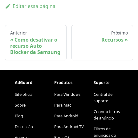
Editar essa página
Anterior
Próximo
Como desativar o
Recursos
recurso Auto
Blocker da Samsung
AdGuard
Produtos
Suporte
Site oficial
Para Windows
Central de
suporte
Sobre
Para Mac
Criando filtros
Blog
Para Android
de anúncio
Discussão
Para Android TV
Filtros de
anúncios do
Apoie o
Para iOS