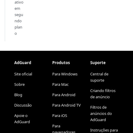
ativo
em
segu
ndo
plan
o
AdGuard
Produtos
Suporte
Site oficial
Para Windows
Central de
suporte
Sobre
Para Mac
Criando filtros
Blog
Para Android
de anúncio
Discussão
Para Android TV
Filtros de
anúncios do
Apoie o
Para iOS
AdGuard
AdGuard
Para
Instruções para
navegadores