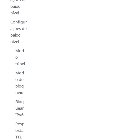
baixo
nível
Configur
ações de
baixo
nível
Mod
o
túnel
Mod
o de
bloq
ueio
Bloq
uear
IPv6
Resp
osta
TTL