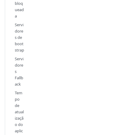
bloq
uead
a
Servi
dore
s de
boot
strap
Servi
dore
s
Fallb
ack
Tem
po
de
atual
izaçã
o do
aplic