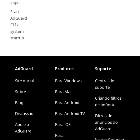
login
Start
AdGuard
CLI at
system
startup
AdGuard
Produtos
Suporte
Site oficial
Para Windows
Central de
suporte
Sobre
Para Mac
Criando filtros
Blog
Para Android
de anúncio
Discussão
Para Android TV
Filtros de
anúncios do
Apoie o
Para iOS
AdGuard
AdGuard
Para
Instruções para