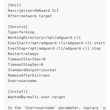
[Unit]
Description=AdGuard CLI
After=network.target
[Service]
Type=forking
WorkingDirectory=/opt/adguard-cli
ExecStart=/opt/adguard-cli/adguard-cli start
ExecStop=/opt/adguard-cli/adguard-cli stop
Restart=always
TimeoutStartSec=0
TimeoutStopSec=0
StandardOutput=journal
RemainAfterExit=yes
User=username
[Install]
WantedBy=multi-user.target
In the `User=username` parameter, replace `use