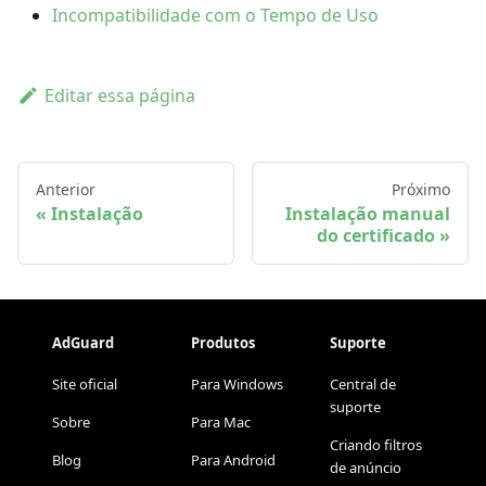
Incompatibilidade com o Tempo de Uso
Editar essa página
Anterior
Próximo
Instalação
Instalação manual
do certificado
AdGuard
Produtos
Suporte
Site oficial
Para Windows
Central de
suporte
Sobre
Para Mac
Criando filtros
Blog
Para Android
de anúncio