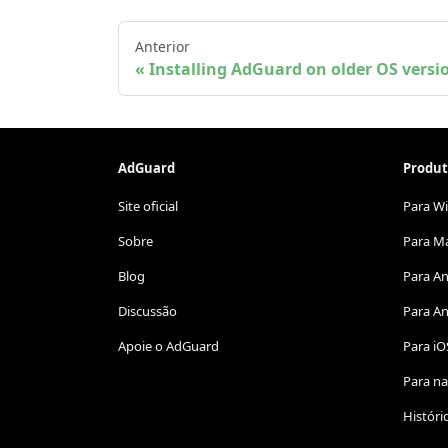
Anterior
Installing AdGuard on older OS versi
AdGuard
Produt
Site oficial
Para W
Sobre
Para M
Blog
Para A
Discussão
Para An
Apoie o AdGuard
Para iO
Para n
Históri