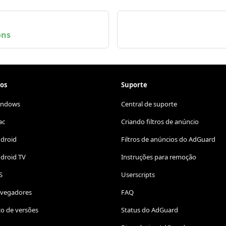
ons
os
Suporte
indows
Central de suporte
ac
Criando filtros de anúncio
ndroid
Filtros de anúncios do AdGuard
droid TV
Instruções para remoção
S
Userscripts
avegadores
FAQ
co de versões
Status do AdGuard