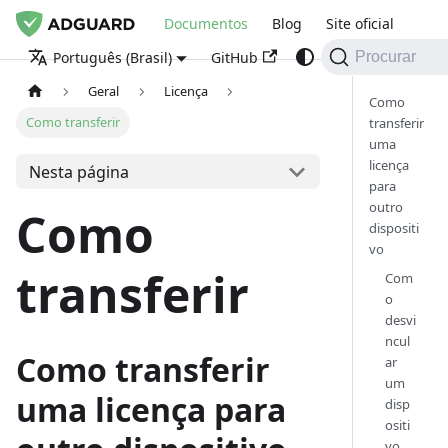
Documentos
Blog
Site oficial
GitHub
Português (Brasil)
Procurar
Geral
Licença
Como
Como transferir
transferir
uma
licença
Nesta página
para
outro
Como
dispositi
vo
transferir
Com
o
desvi
ncul
Como transferir
ar
um
uma licença para
disp
ositi
vo