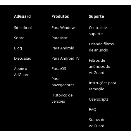
AdGuard
Produtos
Suporte
Site oficial
Para Windows
Central de
suporte
Sobre
Para Mac
Criando filtros
Blog
Para Android
de anúncio
Discussão
Para Android TV
Filtros de
anúncios do
Apoie o
Para iOS
AdGuard
AdGuard
Para
Instruções para
navegadores
remoção
Histórico de
Userscripts
versões
FAQ
Status do
AdGuard