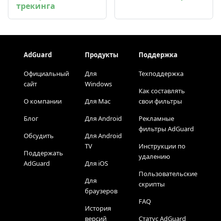
трекинга
AdGuard
Продукты
Поддержка
Официальный
Для
Техподдержка
сайт
Windows
Как составлять
О компании
Для Mac
свои фильтры
Блог
Для Android
Рекламные
фильтры AdGuard
Обсудить
Для Android
TV
Инструкции по
Поддержать
удалению
AdGuard
Для iOS
Пользовательские
Для
скрипты
браузеров
FAQ
История
версий
Статус AdGuard