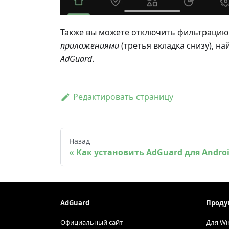
Также вы можете отключить фильтрацию 
приложениями
(третья вкладка снизу), н
AdGuard
.
Редактировать страницу
Назад
Как установить AdGuard для Androi
AdGuard
Проду
Официальный сайт
Для Wi