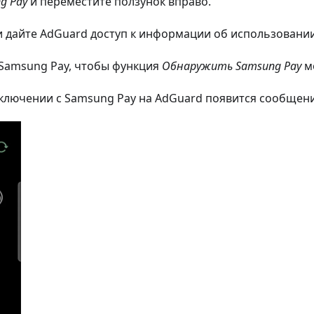
g Pay
и переместите ползунок вправо.
 дайте AdGuard доступ к информации об использовани
 Samsung Pay, чтобы функция
Обнаружить Samsung Pay
мо
ключении с Samsung Pay на AdGuard появится сообщение