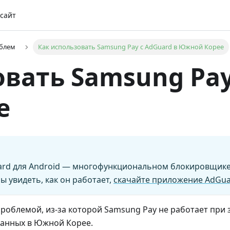
сайт
блем
Как использовать Samsung Pay с AdGuard в Южной Корее
вать Samsung Pay
е
Guard для Android — многофункциональном блокировщик
ы увидеть, как он работает,
скачайте приложение AdGu
проблемой, из-за которой Samsung Pay не работает при
ванных в Южной Корее.