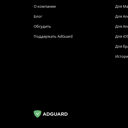
О компании
Для Ma
Блог
Для An
Обсудить
Для An
Поддержать AdGuard
Для iO
Для бр
Истори