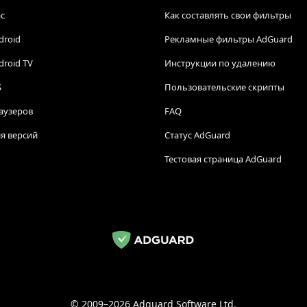
c
Как составлять свои фильтры
droid
Рекламные фильтры AdGuard
droid TV
Инструкции по удалению
S
Пользовательские скрипты
аузеров
FAQ
я версий
Статус AdGuard
Тестовая страница AdGuard
© 2009–2026 Adguard Software Ltd.