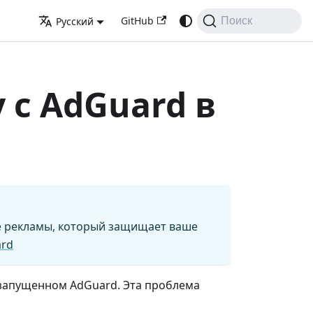
GitHub
Русский
Поиск
 с AdGuard в
е рекламы, который защищает ваше
ard
 запущенном AdGuard. Эта проблема